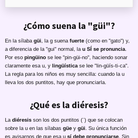
¿Cómo suena la "güi"?
En la sílaba
güi
, la g suena
fuerte
(como en "gato") y,
a diferencia de la "gui" normal, la
u SÍ se pronuncia
.
Por eso
pingüino
se lee "pin-güi-no", haciendo sonar
claramente esa u, y
lingüística
se lee "lin-güís-ti-ca".
La regla para los niños es muy sencilla: cuando la u
lleva los dos puntitos, hay que pronunciarla.
¿Qué es la diéresis?
La
diéresis
son los dos puntitos (¨) que se colocan
sobre la u en las sílabas
güe
y
güi
. Su única función
es avisarnos de que esa u
sí debe pronunciarse
. Sin