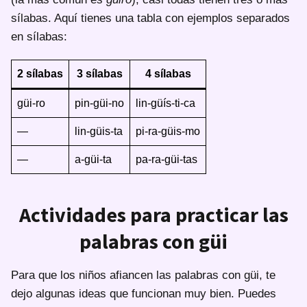
sílabas. Aquí tienes una tabla con ejemplos separados
en sílabas:
2 sílabas
3 sílabas
4 sílabas
güi-ro
pin-güi-no
lin-güís-ti-ca
—
lin-güis-ta
pi-ra-güis-mo
—
a-güi-ta
pa-ra-güi-tas
Actividades para practicar las
palabras con güi
Para que los niños afiancen las palabras con güi, te
dejo algunas ideas que funcionan muy bien. Puedes