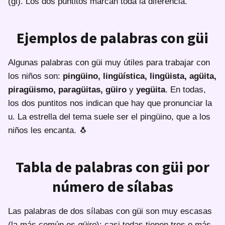
(gi). Los dos puntitos marcan toda la diferencia.
Ejemplos de palabras con güi
Algunas palabras con güi muy útiles para trabajar con
los niños son:
pingüino, lingüística, lingüista, agüita,
piragüismo, paragüitas, güiro
y
yegüita
. En todas,
los dos puntitos nos indican que hay que pronunciar la
u. La estrella del tema suele ser el pingüino, que a los
niños les encanta. 🐧
Tabla de palabras con güi por
número de sílabas
Las palabras de dos sílabas con güi son muy escasas
(la más común es
güiro
); casi todas tienen tres o más