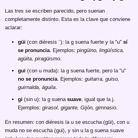
Las tres se escriben parecido, pero suenan
completamente distinto. Esta es la clave que conviene
aclarar:
güi
(con diéresis ¨): la g suena fuerte y la "u"
sí
se pronuncia
. Ejemplos:
pingüino, lingüística,
agüita, piragüismo
.
gui
(con u muda): la g suena fuerte, pero la "u"
no se pronuncia
. Ejemplos:
guitarra, guiso,
guirnalda, águila
.
gi
(sin u): la g suena
suave
, igual que la j.
Ejemplos:
girasol, gigante, Gijón, gimnasio
.
En resumen: con diéresis la u se escucha (güi), con u
muda no se escucha (gui), y sin u la g suena suave