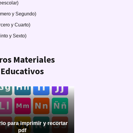
eescolar)
imero y Segundo)
rcero y Cuarto)
into y Sexto)
ros Materiales
Educativos
io para imprimir y recortar
pdf