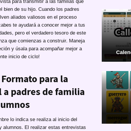
ista para transmitir a las familias que
el bien de su hijo. Cuando los padres
lven aliados valiosos en el proceso
cabes te ayudará a conocer mejor a tus
dades, pero el verdadero tesoro de este
anza que comienzas a construir. Maneja
eción y úsala para acompañar mejor a
Calen
te inicio de ciclo!
 Formato para la
l a padres de familia
lumnos
re lo indica se realiza al inicio del
y alumnos. El realizar estas entrevistas