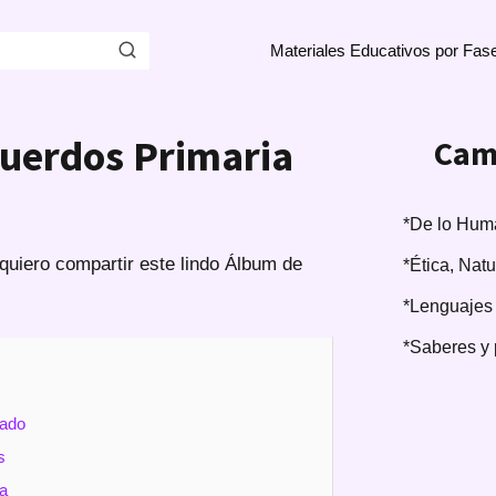
Materiales Educativos por Fas
uerdos Primaria
Cam
*De lo Huma
uiero compartir este lindo Álbum de
*Ética, Nat
*Lenguajes
*Saberes y 
cado
s
a