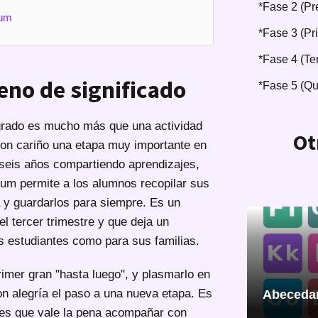
*Fase 2 (Pr
bum
*Fase 3 (Pr
*Fase 4 (Te
eno de significado
*Fase 5 (Qu
grado es mucho más que una actividad
Ot
con cariño una etapa muy importante en
 seis años compartiendo aprendizajes,
bum permite a los alumnos recopilar sus
 y guardarlos para siempre. Es un
el tercer trimestre y que deja un
os estudiantes como para sus familias.
imer gran "hasta luego", y plasmarlo en
n alegría el paso a una nueva etapa. Es
Abecedar
s que vale la pena acompañar con