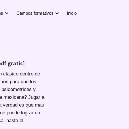
es
Campos formativos
Inicio
df gratis]
n clásico dentro de
ción para que los
s psicomotrices y
ría mexicana? Jugar a
 la verdad es que mas
que puede lograr un
a, hasta el